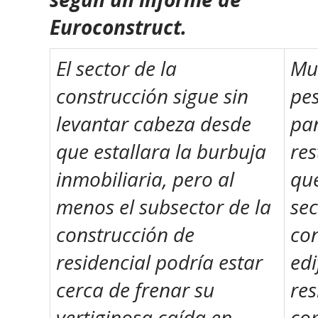
Euroconstruct.
El sector de la
Mu
construcción sigue sin
pes
levantar cabeza desde
pa
que estallara la burbuja
res
inmobiliaria, pero al
qu
menos el subsector de la
sec
construcción de
con
residencial podría estar
edi
cerca de frenar su
res
vertiginosa caída en
co