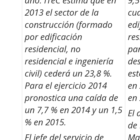
año. ITeC estima que en
9,5
2013 el sector de la
cua
construcción (formado
edi
por edificación
res
residencial, no
pa
residencial e ingeniería
de
civil) cederá un 23,8 %.
est
Para el ejercicio 2014
en 
pronostica una caída de
en 
un 7,7 % en 2014 y un 1,5
El 
% en 2015.
de 
El jefe del servicio de
Mar