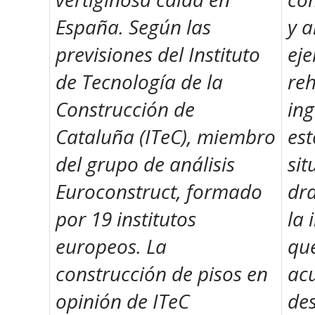
España. Según las
y 
previsiones del Instituto
eje
de Tecnología de la
reh
Construcción de
ing
Cataluña (ITeC), miembro
est
del grupo de análisis
si
Euroconstruct, formado
dra
por 19 institutos
la 
europeos. La
qu
construcción de pisos en
ac
opinión de ITeC
de