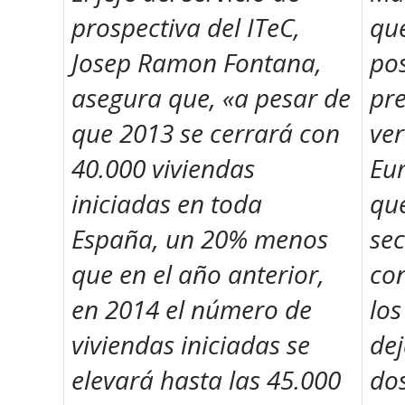
prospectiva del ITeC,
qu
Josep Ramon Fontana,
pos
asegura que, «
a pesar de
pre
que 2013 se cerrará con
ve
40.000 viviendas
Eur
iniciadas en toda
que
España, un 20% menos
sec
que en el año anterior,
co
en 2014 el número de
lo
viviendas iniciadas se
dej
elevará hasta las 45.000
dos