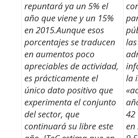
repuntará ya un 5% el
co
año que viene y un 15%
par
en 2015.Aunque esos
púb
porcentajes se traducen
las
en aumentos poco
ad
apreciables de actividad,
in
es prácticamente el
la 
único dato positivo que
«a
experimenta el conjunto
añ
del sector, que
42 
continuará su libre este
en 