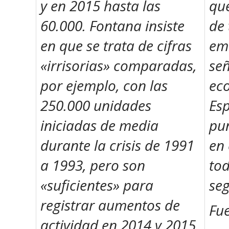
y en 2015 hasta las
qu
60.000. Fontana insiste
de 
en que se trata de cifras
emb
«irrisorias» comparadas,
señ
por ejemplo, con las
ec
250.000 unidades
Esp
iniciadas de media
pun
durante la crisis de 1991
en 
a 1993, pero son
tod
«suficientes» para
seg
registrar aumentos de
Fu
actividad en 2014 y 2015,