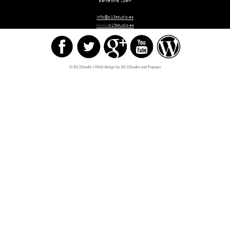
Barcelona.
Spain
info@b13studio.es
www.b13studio.es
© B13Studio | Web design by B13Studio and
Papaya