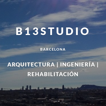
B13STUDIO
BARCELONA
ARQUITECTURA | INGENIERÍA |
REHABILITACIÓN