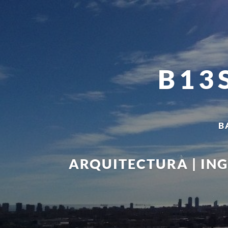
B13
B
ARQUITECTURA | ING