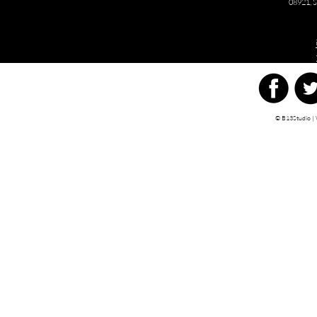
08921
,
S
© B13Studio |