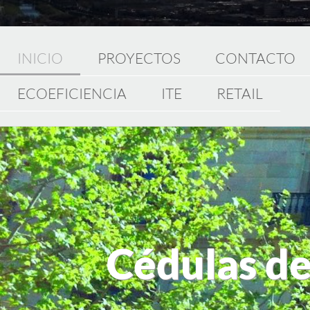
INICIO
PROYECTOS
CONTACTO
ECOEFICIENCIA
ITE
RETAIL
Cédulas de