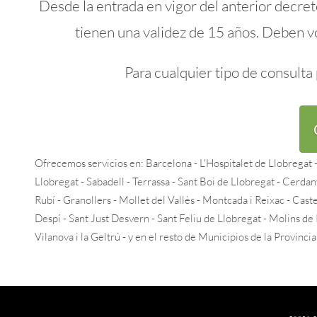
Desde la entrada en vigor del anterior decreto
tienen una validez de 15 años. Deben vo
Para cualquier tipo de consult
Ofrecemos servicios en: Barcelona - L'Hospitalet de Llobregat
Llobregat - Sabadell - Terrassa - Sant Boi de Llobregat - Cerdany
Rubí - Granollers - Mollet del Vallès - Montcada i Reixac - Caste
Despí - Sant Just Desvern - Sant Feliu de Llobregat - Molins de
Vilanova i la Geltrú - y en el resto de Municipios de la Provinci